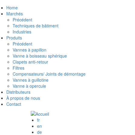
Aller
Home
Main
au
Marchés
contenu
Précédent
navigation
principal
Techniques de bâtiment
Industries
FR
Produits
Précédent
Vannes à papillon
Vanne à boisseau sphérique
Clapets anti-retour
Filtres
Compensateurs/ Joints de démontage
Vannes à guillotine
Vanne à opercule
Distributeurs
À propos de nous
Contact
fr
en
de