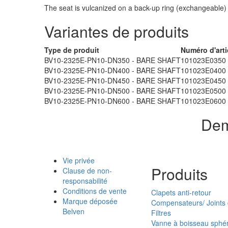
The seat is vulcanized on a back-up ring (exchangeable)
Variantes de produits
Type de produit
Numéro d'arti
BV10-2325E-PN10-DN350 - BARE SHAFT
101023E0350
BV10-2325E-PN10-DN400 - BARE SHAFT
101023E0400
BV10-2325E-PN10-DN450 - BARE SHAFT
101023E0450
BV10-2325E-PN10-DN500 - BARE SHAFT
101023E0500
BV10-2325E-PN10-DN600 - BARE SHAFT
101023E0600
Dem
Vie privée
Produits
Clause de non-
responsabilité
Conditions de vente
Clapets anti-retour
Marque déposée
Compensateurs/ Joints
Belven
Filtres
Vanne à boisseau sphé