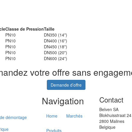
cle
Classe de Pression
Taille
PN10
DN350 (14")
PN10
DN400 (16")
PN10
DN450 (18")
PN10
DN500 (20")
PN10
DN600 (24")
andez votre offre sans engageme
Demande d’offre
Navigation
Contact
Belven SA
Blokhuisstraat 24
Home
Marchés
 de démontage
2800 Malines
Belgique
rique
Produits