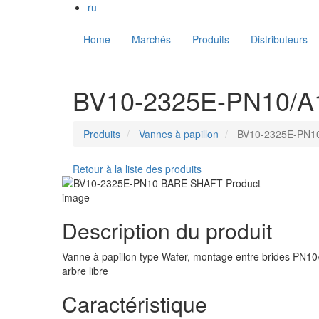
ru
Main
Home
Marchés
Produits
Distributeurs
navigation
FR
BV10-2325E-PN10/A15
Produits
Vannes à papillon
BV10-2325E-PN1
Retour à la liste des produits
Description du produit
Vanne à papillon type Wafer, montage entre brides PN
arbre libre
Caractéristique