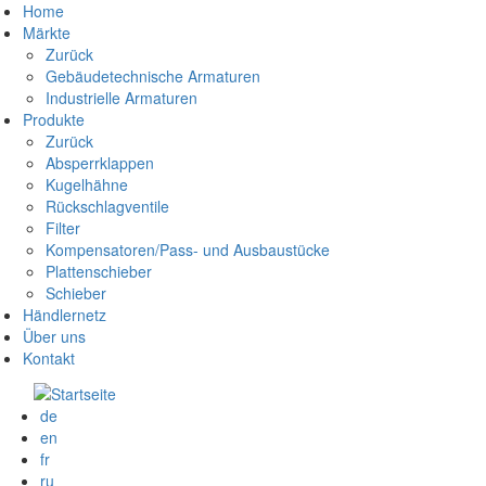
Direkt
Home
Main
zum
Märkte
Inhalt
Zurück
navigation
Gebäudetechnische Armaturen
Industrielle Armaturen
DE
Produkte
Zurück
Absperrklappen
Kugelhähne
Rückschlagventile
Filter
Kompensatoren/Pass- und Ausbaustücke
Plattenschieber
Schieber
Händlernetz
Über uns
Kontakt
de
en
fr
ru