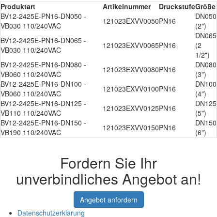
Produktart
Artikelnummer
Druckstufe
Größe
BV12-2425E-PN16-DN050 -
DN050
121023EXVV0050
PN16
VB030 110/240VAC
(2")
DN065
BV12-2425E-PN16-DN065 -
121023EXVV0065
PN16
(2
VB030 110/240VAC
1/2")
BV12-2425E-PN16-DN080 -
DN080
121023EXVV0080
PN16
VB060 110/240VAC
(3")
BV12-2425E-PN16-DN100 -
DN100
121023EXVV0100
PN16
VB060 110/240VAC
(4")
BV12-2425E-PN16-DN125 -
DN125
121023EXVV0125
PN16
VB110 110/240VAC
(5")
BV12-2425E-PN16-DN150 -
DN150
121023EXVV0150
PN16
VB190 110/240VAC
(6")
Fordern Sie Ihr
unverbindliches Angebot an!
Angebot anfordern
Datenschutzerklärung